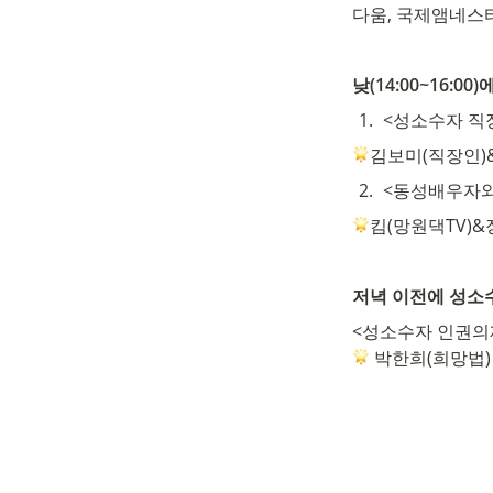
다움, 국제앰네스티
낮(14:00~16:
1
.
<성소수자 직
김보미(직장인)
2
.
<동성배우자와
킴(망원댁TV)&
저녁 이전에 성소
 박한희(희망법)
그리고 저녁 식사
사후에 활동후기를