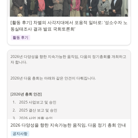
[활동 후기] 차별의 사각지대에서 포용적 일터로: ‘성소수자 노
동실태조사 결과 발표 국회토론회’
활동 후기
[활동 후기] 차별의 사각지대에서 포용적 일터로: ‘성소수
자 노동실태조사 결과 발표 국회토론회’
2026년 다양성을 향한 지속가능한 움직임, 다움의 정기총회를 개최하고
자 합니다.
•
일시: 2026년 4월 28일(화) 오후 2시
•
장소: 국회 의원회관 제2간담회의실
2026년 다움 총회는 아래와 같은 안건이 다뤄집니다.
•
주최: 국회의원 이주희, 손솔, 신장식, 한창민 의원실 / 한국게이인권
운동단체 친구사이 RUN/OUT
•
주관: 다양성을 향한 지속가능한 움직임, 다움
[2026년 총회 안건]
지난 화요일, 국회에서 
‘성소수자 노동실태조사 결과 발표 국회토론회 
1
.
2025 사업보고 및 승인
《차별의 사각지대에서 포용적 일터로》’가 개최
되었습니다. 국회의원 
2
.
2025 결산 보고 및 승인
이주희, 손솔, 신장식, 한창민 의원실과 한국게이인권운동단체 친구사이 
RUN/OUT 이 공동주최하고, 저희 ‘다움’이 주관한 뜻깊은 시간이었습니
3
.
2026 사업 계획 승인
다.
2026 다양성을 향한 지속가능한 움직임, 다움 정기 총회 안내
4
.
2026 사업 예산 승인
이날 우리는 한국 사회의 일터가 성소수자 노동자를 어떻게 ‘보이지 않게’ 
공지사항
만들어 왔는지를 2,639명의 목소리로 진단하고, 그 사각지대를 어떻게 