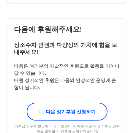
메울 수 있을지 함께 고민했습니다. 그 묵직했던 현장의 이야기를 전합니
구체적인 안건 내용은 참가자에 한아여 공유될 예정입니다.
다.
•
일시 : 2월 22일(일) 오후 3시
다움에 후원해주세요!
•
장소 : 한국성소수자인권단체연합 무지개행동 사무실 / 서울시 마포
구 마포대로14길 31-9 경춘빌딩 2층 (공덕동)
성소수자 인권과 다양성의 가치에 힘을 보
내주세요!
다움은 여러분의 자발적인 후원으로 활동을 이어나
갈 수 있습니다. 

매월 정기적인 후원은 다움의 안정적인 운영에 큰 
힘이 됩니다. 
🏳️‍🌈 다움 정기후원 신청하기
기부금 영수증 발급이 아직 어렵습니다. 빠른 시일 내에 기부금 영수
증을 발행할 수 있도록 노력하겠습니다.