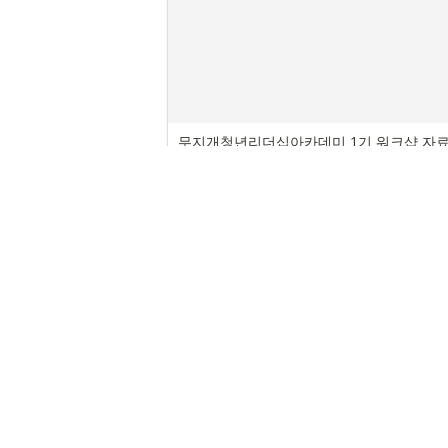
무지개청년리더십아카데미 1기 워크샵 자
2020/08/25
자료집