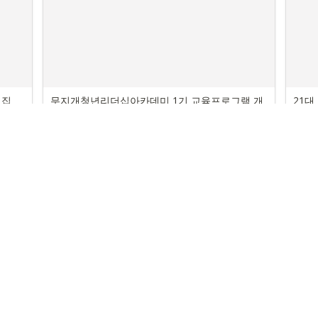
료집
무지개청년리더십아카데미 1기 교육프로그램 개
21대
요서
의서
2020/08/25
2020/
자료집
자료