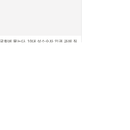
 국회에 묻는다. 10대 성소수자 인권 과제 질
03/04
집