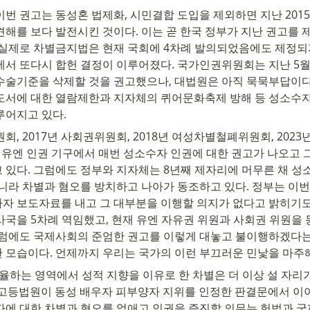
번 권고는 동성혼 법제화, 시민결합 도입을 제외하면 지난 201
해를 보다 발전시킨 것이다. 이는 곧 한국 정부가 지난 권고를 
 실제로 차별금지법은 현재 국회에 4차례 발의되었음에도 제정되
에서 또다시 합헌 결정이 이루어졌다. 국가인권위원회는 지난 5월
수술기준을 삭제할 것을 권고했으나, 대법원은 아직 묵묵부답이다
도서에 대한 열람제한과 지자체의 퀴어문화축제 방해 등 성소수자
루어지고 있다.
원회, 2017년 사회권위원회, 2018년 여성차별철폐위원회, 2023
등 유엔 인권 기구에서 매번 성소수자 인권에 대한 권고가 나오고 
 있다. 그럼에도 정부와 지자체는 8년째 제자리에 머무른 채 성
아니라 차별과 혐오를 방치하고 나아가 동조하고 있다. 정부는 이
자 보도자료를 내고 그 대부분을 이행할 의지가 없다고 밝히기도 
국을 5차례 역임했고, 현재 유엔 자유권 위원과 사회권 위원을 
그럼에도 국제사회의 준엄한 권고를 이렇게 대놓고 불이행하겠다는 
 모습이다. 언제까지 우리는 국가의 이런 부끄러운 민낯을 마주
율하는 영역에서 성적 지향을 이유로 한 차별은 더 이상 설 자리
울고등법원이 동성 배우자 피부양자 지위를 인정한 판결문에서 이야
자에 대한 차별과 혐오를 없애고 인권을 증진할 의무는 헌법과 국